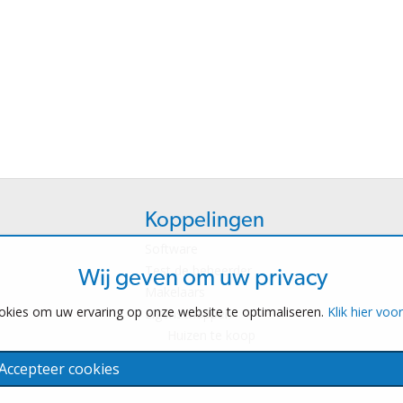
Koppelingen
Software
Test de beheerder
Wij geven om uw privacy
Makelaars
okies om uw ervaring op onze website te optimaliseren.
Klik hier voo
Eigenschappen
Huizen te koop
Huizen te huur
Accepteer cookies
Contacteer ons