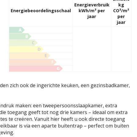
Energieverbruik
kg
Energiebeoordelingsschaal
kWh/m² per
CO²/m²
jaar
per
jaar
A
B
C
D
E
F
G
inden zich ook de ingerichte keuken, een gezinsbadkamer,
 indruk maken: een tweepersoonsslaapkamer, extra
die toegang geeft tot nog drie kamers – ideaal om extra
s te creëren. Vanuit hier heeft u ook directe toegang
eikbaar is via een aparte buitentrap – perfect om buiten
eving.