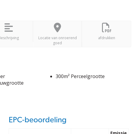
Beschrijving
Locatie van onroerend
afdrukken
goed
er
300m² Perceelgrootte
uwgrootte
EPC-beoordeling
Emissie