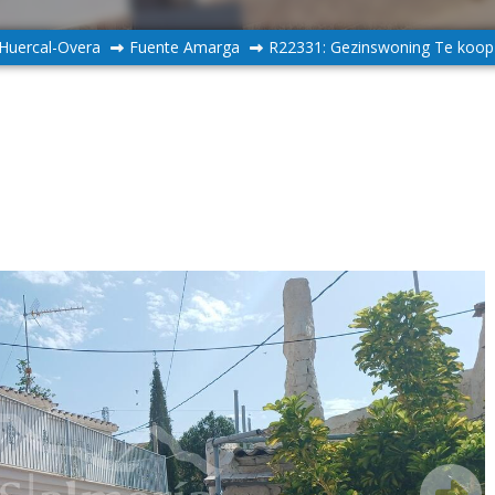
Huercal-Overa
Fuente Amarga
R22331: Gezinswoning Te koop 