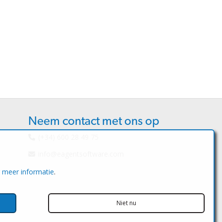
Neem contact met ons op
(+34) 600 28 49 75
info@eagentsoftware.com
r meer informatie
.
Niet nu