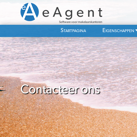
Software voor makelaarskantoren
Startpagina
Eigenschappen
Contacteer ons