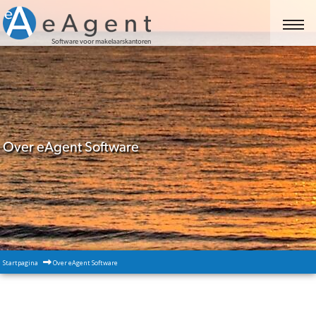
Software voor makelaarskantoren
Over eAgent Software
Startpagina
Over eAgent Software