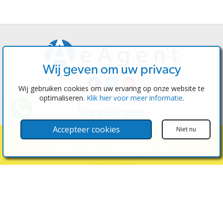
Wij geven om uw privacy
Wij gebruiken cookies om uw ervaring op onze website te
optimaliseren.
Klik hier voor meer informatie
.
Koppelingen
Software
Accepteer cookies
Niet nu
Test de beheerder
Zoekfilters weergeven
Makelaars
Eigenschappen
Huizen te koop
Huizen te huur
Contacteer ons