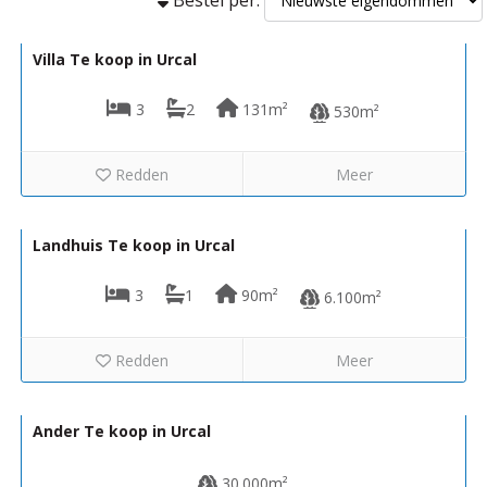
319.950€
R22360
Villa Te koop in Urcal
3
2
131m²
530m²
Redden
Meer
63.000€
R02199
Landhuis Te koop in Urcal
3
1
90m²
6.100m²
Redden
Meer
74.000€
R22343
Ander Te koop in Urcal
30.000m²