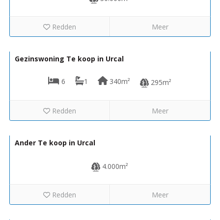
Redden
Meer
64.950€
R22306
Gezinswoning Te koop in Urcal
6
1
340m²
295m²
Redden
Meer
7.000€
R22333
Ander Te koop in Urcal
4.000m²
Redden
Meer
5.000€
R22332