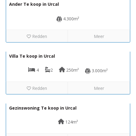
Ander Te koop in Urcal
4.300m²
Redden
Meer
279.950€
R02211
Villa Te koop in Urcal
4
2
250m²
3.000m²
Redden
Meer
30.000€
R22311
Gezinswoning Te koop in Urcal
124m²