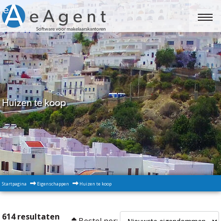
Software voor makelaarskantoren
Huizen te koop
Startpagina
Eigenschappen
Huizen te koop
614 resultaten
Bestel per: