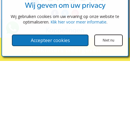
Wij geven om uw privacy
Wij gebruiken cookies om uw ervaring op onze website te
optimaliseren.
Klik hier voor meer informatie
.
Koppelingen
Software
Accepteer cookies
Niet nu
Test de beheerder
Zoekfilters weergeven
Makelaars
Eigenschappen
Huizen te koop
Huizen te huur
Contacteer ons
Neem contact met ons op
(+34) 600 28 49 75
info@eagentsoftware.com