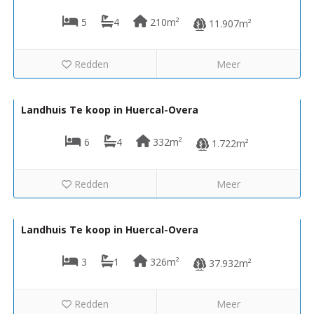
5
4
210m²
11.907m²
Redden
Meer
229.950€
VH2698
Landhuis Te koop in Huercal-Overa
6
4
332m²
1.722m²
Redden
Meer
199.000€
VH1200
Landhuis Te koop in Huercal-Overa
3
1
326m²
37.932m²
Redden
Meer