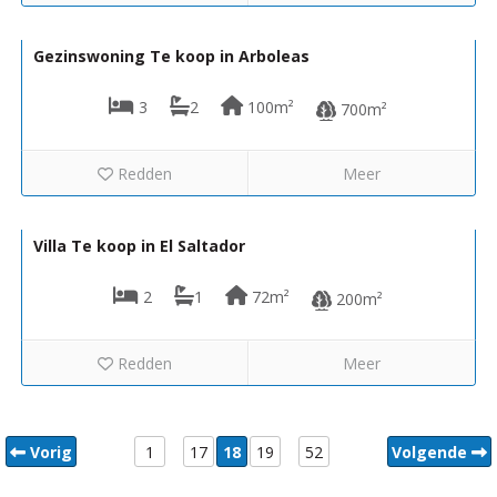
118.000€
VH2226
Gezinswoning Te koop in Arboleas
3
2
100m²
700m²
Redden
Meer
114.950€
VH2692
Villa Te koop in El Saltador
2
1
72m²
200m²
Redden
Meer
Vorig
1
17
18
19
52
Volgende