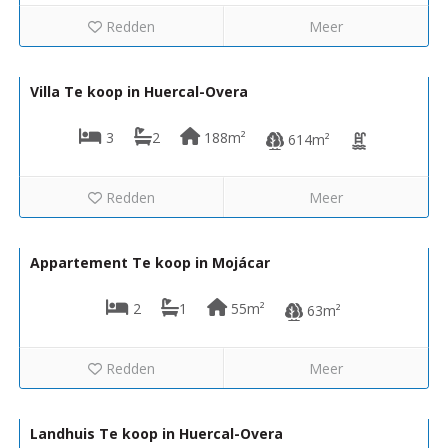
Redden
Meer
234.950€
VH2532
Villa Te koop in Huercal-Overa
3
2
188m²
614m²
Redden
Meer
150.000€
TG/2.1 E
Appartement Te koop in Mojácar
2
1
55m²
63m²
Redden
Meer
284.950€
VH2558
Landhuis Te koop in Huercal-Overa