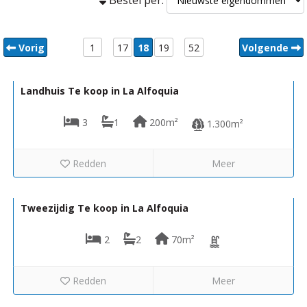
Vorig
1
17
18
19
52
Volgende
130.000€
VH2663
Landhuis Te koop in La Alfoquia
3
1
200m²
1.300m²
Redden
Meer
84.950€
VH2689
Tweezijdig Te koop in La Alfoquia
2
2
70m²
Redden
Meer
369.950€
VH2684