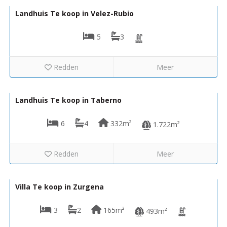
Landhuis Te koop in Velez-Rubio
5
3
Redden
Meer
229.950€
VH2703
Landhuis Te koop in Taberno
6
4
332m²
1.722m²
Redden
Meer
254.950€
VH2492
Villa Te koop in Zurgena
3
2
165m²
493m²