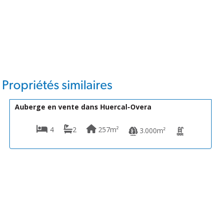
Propriétés similaires
278.950€
VH1772
Auberge en vente dans Huercal-Overa
4
2
257m²
3.000m²