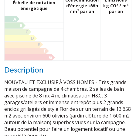
Échelle de notation
d'énergie kWh
kg CO² / m²
énergétique
/ m² par an
par an
A
B
C
D
E
F
G
Description
NOUVEAU ET EXCLUSIF À VOSS HOMES - Très grande
maison de campagne de 4 chambres, 2 salles de bain
avec piscine de 8 mx 4 m, climatisation H&C, 3
garages/ateliers et immense entrepôt plus 2 grands
enclos grillagés de style Floride sur un terrain de 13 658
m2 avec environ 600 oliviers (jardin clôturé de 1 600 m2
autour de la maison) superbes vues sur la campagne.
Beau potentiel pour faire un logement locatif ou une
propriété équestre.