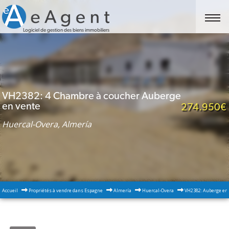
Logiciel de gestion des biens immobiliers
VH2382: 4 Chambre à coucher Auberge
en vente
274.950€
Huercal-Overa, Almería
Accueil
Propriétés à vendre dans Espagne
Almería
Huercal-Overa
VH2382: Auberge en