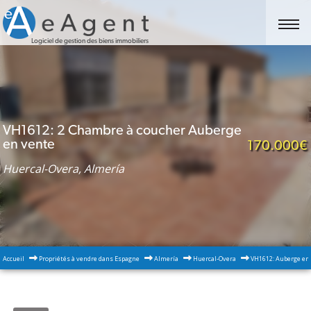
Logiciel de gestion des biens immobiliers
VH1612: 2 Chambre à coucher Auberge
en vente
170.000€
Huercal-Overa, Almería
Accueil
Propriétés à vendre dans Espagne
Almería
Huercal-Overa
VH1612: Auberge en