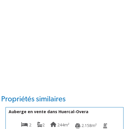
Propriétés similaires
179.950€
VH2634
Auberge en vente dans Huercal-Overa
2
2
244m²
2.158m²