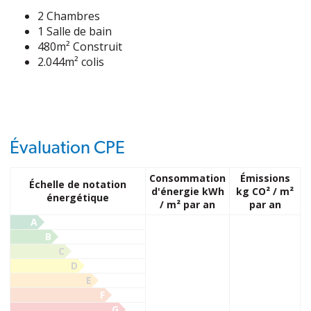
2 Chambres
1 Salle de bain
480m² Construit
2.044m² colis
Évaluation CPE
Consommation
Émissions
Échelle de notation
d'énergie kWh
kg CO² / m²
énergétique
/ m² par an
par an
A
B
C
D
E
F
G