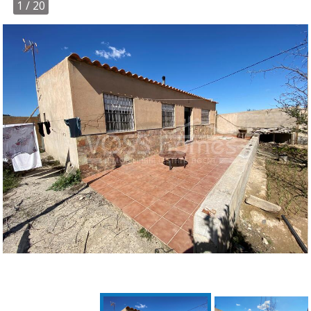
1
/ 20