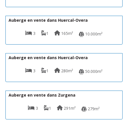
169.950€
VH2109
Auberge en vente dans Huercal-Overa
3
1
165m²
10.000m²
154.000€
VH1019
Auberge en vente dans Huercal-Overa
3
1
280m²
50.000m²
169.000€
CPM- 058 JARDIN DE ZURGENA
Auberge en vente dans Zurgena
3
1
291m²
279m²
164.950€
VH2611