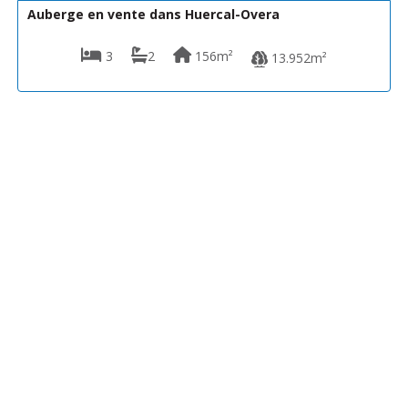
Auberge en vente dans Huercal-Overa
3
2
156m²
13.952m²