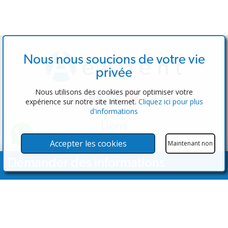
Nous nous soucions de votre vie
privée
Nous utilisons des cookies pour optimiser votre
expérience sur notre site Internet.
Cliquez ici pour plus
d'informations
Liens
Logiciel
Accepter les cookies
Maintenant non
Tester l'administrateur
Demander des informations
Agents immobiliers
Propriétés
Ton nom
Propriétés à vendre
Propriétés à louer
Contactez-nous
Adresse de courrier électronique