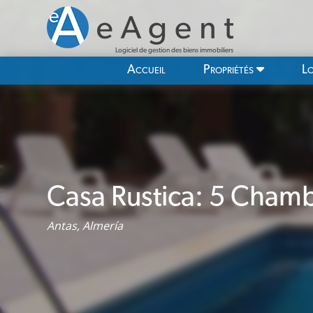
Logiciel de gestion des biens immobiliers
Accueil
Propriétés
Lo
Casa Rustica: 5 Chambr
Antas, Almería