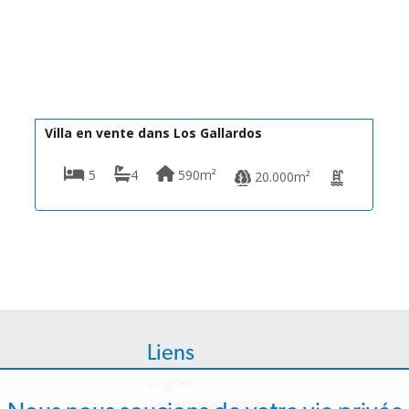
595.000€
DV1572
Villa en vente dans Los Gallardos
5
4
590m²
20.000m²
Liens
Logiciel
Tester l'administrateur