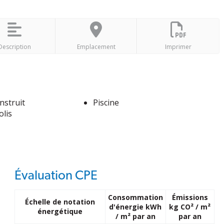
Description
Emplacement
Imprimer
nstruit
Piscine
olis
Évaluation CPE
Consommation
Émissions
Échelle de notation
d'énergie kWh
kg CO² / m²
énergétique
/ m² par an
par an