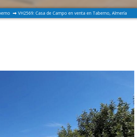
berno
VH2569: Casa de Campo en venta en Taberno, Almería