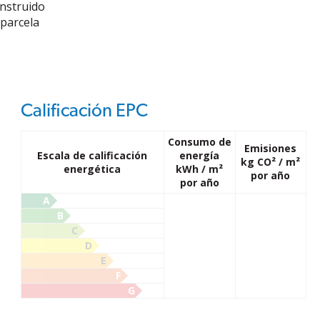
nstruido
parcela
Calificación EPC
Consumo de
Emisiones
Escala de calificación
energía
kg CO² / m²
energética
kWh / m²
por año
por año
A
B
C
D
E
F
G