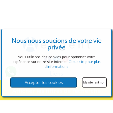
Nous nous soucions de votre vie
privée
Nous utilisons des cookies pour optimiser votre
expérience sur notre site Internet.
Cliquez ici pour plus
d'informations
Liens
Logiciel
Accepter les cookies
Maintenant non
Tester l'administrateur
Afficher les filtres de recherche
Agents immobiliers
Propriétés
Propriétés à vendre
Propriétés à louer