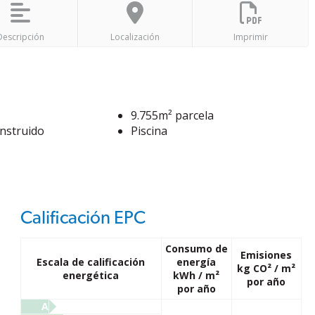
Descripción
Localización
Imprimir
9.755m² parcela
nstruido
Piscina
Calificación EPC
Consumo de
Emisiones
Escala de calificación
energía
kg CO² / m²
energética
kWh / m²
por año
por año
A