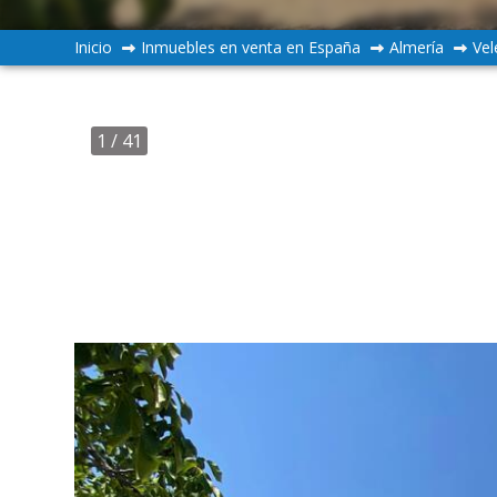
Inicio
Inmuebles en venta en España
Almería
Vel
1
/ 41