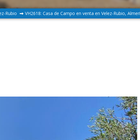
ez-Rubio
VH2618: Casa de Campo en venta en Velez-Rubio, Almer