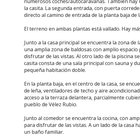
numerosos coches/autocaravanas. También hay una 
la casita. La segunda entrada, con puerta correder
directo al camino de entrada de la planta baja de l
El terreno en ambas plantas está vallado. Hay más
Junto a la casa principal se encuentra la zona de l
una amplia zona de baldosas con amplio espacio pa
disfrutar de las vistas. Al otro lado de la piscina s
casita consta de una sala principal con sauna y d
pequeña habitación doble.
En la planta baja, en el centro de la casa, se en
de leña, ventiladores de techo y aire acondicionad
acceso a la terraza delantera, parcialmente cubie
pueblo de Vélez Rubio.
Junto al comedor se encuentra la cocina, con am
para disfrutar de las vistas. A un lado de la casa
un baño familiar.