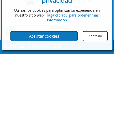
privacidad
Utilizamos cookies para optimizar su experiencia en
nuestro sitio web.
Haga clic aquí para obtener más
información
Enlaces
Software
Aceptar cookies
Ahora no
Pruebe el admin
Solicitar información
Inmobiliarias
Propiedades
Tu nombre
Inmuebles en venta
Inmuebles en alquiler
Contáctenos
Dirección de correo electrónico
Contáctenos
Nº de Teléfono
(+34) 600 28 49 75
info@eagentsoftware.com
Detalles de la consulta