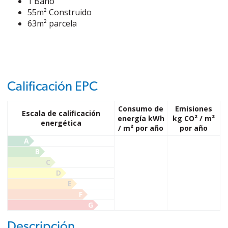
1 Baño
55m² Construido
63m² parcela
Calificación EPC
Consumo de
Emisiones
Escala de calificación
energía kWh
kg CO² / m²
energética
/ m² por año
por año
A
B
C
D
E
F
G
Descripción