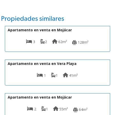
Propiedades similares
164.950€
MT/BK
Apartamento en venta en Mojácar
3
2
62m²
128m²
170.000€
VIP-K662
Apartamento en venta en Vera Playa
1
1
41m²
134.950€
TG/ 1.2 D
Apartamento en venta en Mojácar
2
1
55m²
64m²