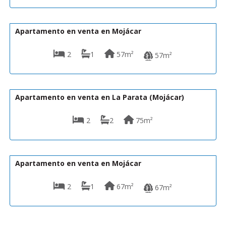
139.950€
MT/FC/40
Apartamento en venta en Mojácar
2
1
57m²
57m²
165.000€
A1562
Apartamento en venta en La Parata (Mojácar)
2
2
75m²
159.950€
IA/GM/234
Apartamento en venta en Mojácar
2
1
67m²
67m²