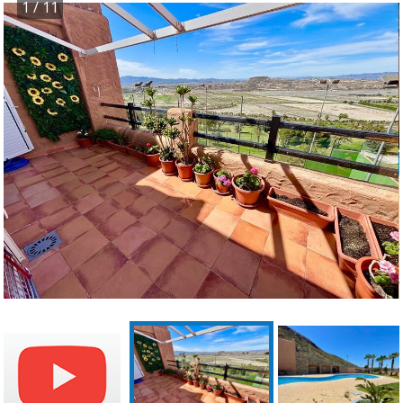
1
/ 11